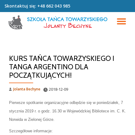
Skontaktuj się:
+48 662 043 985
Przeskocz
do
PR
treści
NA
KURS TAŃCA TOWARZYSKIEGO I
TANGA ARGENTINO DLA
POCZĄTKUJĄCYCH!
Jolanta Bechyne
2018-12-09
Pierwsze spotkanie organizacyjne odbędzie się
w poniedziałek,
7
stycznia 2019 r. o godz. 16.30
w Wojewódzkiej Bibliotece im. C. K.
Norwida w Zielonej Górze.
Szczegółowe informacje: