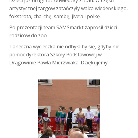
Dzieci już drugi raz odwiedziły Zittau. W części
artystycznej targów zatańczyły walca wiedeńskiego,
fokstrota, cha-chę, sambę, jive’a i polkę.
Po prezentacji team SAMSmarkt zaprosił dzieci i
rodziców do zoo.
Taneczna wycieczka nie odbyła by się, gdyby nie
pomoc dyrektora Szkoły Podstawowej w
Drągowinie Pawła Mierzwiaka. Dziękujemy!