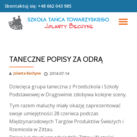
Skontaktuj się:
+48 662 043 985
Przeskocz
do
PR
treści
NA
TANECZNE POPISY ZA ODRĄ
Jolanta Bechyne
2014-07-14
Dziecięca grupa taneczna z Przedszkola i Szkoły
Podstawowej w Drągowinie zdobywa kolejne sceny.
Tym razem maluchy miały okazję zaprezentować
swoje umiejętności 28 czerwca podczas
Międzynarodowych Targów Produktów Świeżych i
Rzemiosła w Zittau.