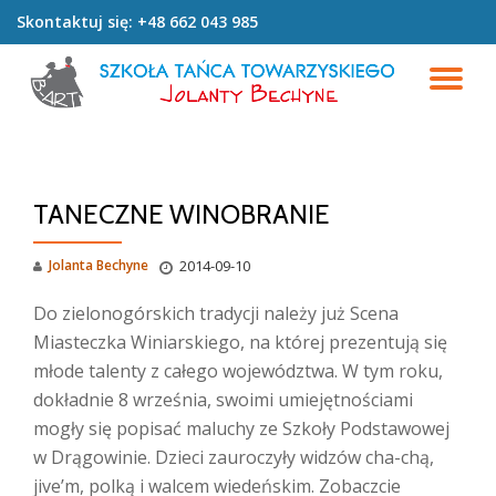
Skontaktuj się:
+48 662 043 985
Przeskocz
do
PR
treści
NA
TANECZNE WINOBRANIE
Jolanta Bechyne
2014-09-10
Do zielonogórskich tradycji należy już Scena
Miasteczka Winiarskiego, na której prezentują się
młode talenty z całego województwa. W tym roku,
dokładnie 8 września, swoimi umiejętnościami
mogły się popisać maluchy ze Szkoły Podstawowej
w Drągowinie. Dzieci zauroczyły widzów cha-chą,
jive’m, polką i walcem wiedeńskim. Zobaczcie