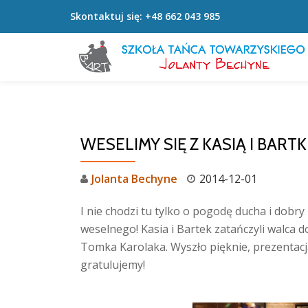
Skontaktuj się:
+48 662 043 985
Przeskocz
do
treści
WESELIMY SIĘ Z KASIĄ I BARTK
Jolanta Bechyne
2014-12-01
I nie chodzi tu tylko o pogodę ducha i dobr
weselnego! Kasia i Bartek zatańczyli walca d
Tomka Karolaka. Wyszło pięknie, prezentac
gratulujemy!