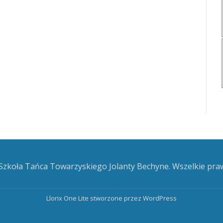
zkoła Tańca Towarzyskiego Jolanty Bechyne. Wszelkie pra
Llorix One Lite
stworzone przez
WordPress